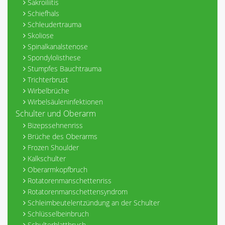
Sakroiliitis
Schiefhals
Schleudertrauma
Skoliose
Spinalkanalstenose
Spondylolisthese
Stumpfes Bauchtrauma
Trichterbrust
Wirbelbrüche
Wirbelsäuleninfektionen
Schulter und Oberarm
Bizepssehnenriss
Brüche des Oberarms
Frozen Shoulder
Kalkschulter
Oberarmkopfbruch
Rotatorenmanschettenriss
Rotatorenmanschettensyndrom
Schleimbeutelentzündung an der Schulter
Schlüsselbeinbruch
Schulterblattbruch