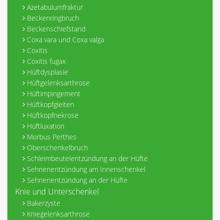
Azetabulumfraktur
Beckenringbruch
Beckenschiefstand
Coxa vara und Coxa valga
Coxitis
Coxitis fugax
Hüftdysplasie
Hüftgelenksarthrose
Hüftimpingement
Hüftkopfgleiten
Hüftkopfnekrose
Hüftluxation
Morbus Perthes
Oberschenkelbruch
Schleimbeutelentzündung an der Hüfte
Sehnenentzündung am Innenschenkel
Sehnenentzündung an der Hüfte
Knie und Unterschenkel
Bakerzyste
Kniegelenksarthrose