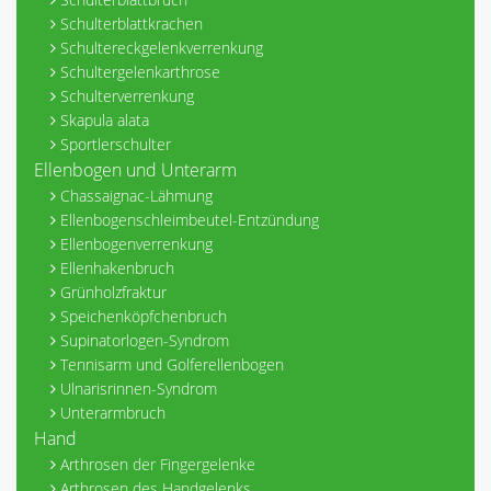
Schulterblattkrachen
Schultereckgelenkverrenkung
Schultergelenkarthrose
Schulterverrenkung
Skapula alata
Sportlerschulter
Ellenbogen und Unterarm
Chassaignac-Lähmung
Ellenbogenschleimbeutel-Entzündung
Ellenbogenverrenkung
Ellenhakenbruch
Grünholzfraktur
Speichenköpfchenbruch
Supinatorlogen-Syndrom
Tennisarm und Golferellenbogen
Ulnarisrinnen-Syndrom
Unterarmbruch
Hand
Arthrosen der Fingergelenke
Arthrosen des Handgelenks