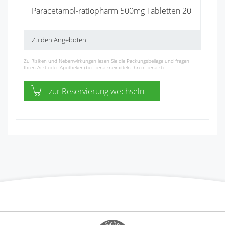
Paracetamol-ratiopharm 500mg Tabletten 20
Zu den Angeboten
Zu Risiken und Nebenwirkungen lesen Sie die Packungsbeilage und fragen
Ihren Arzt oder Apotheker (bei Tierarzneimitteln Ihren Tierarzt).
zur Reservierung wechseln