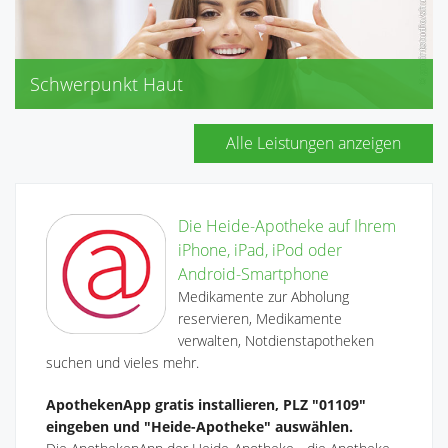
Schwerpunkt Haut
Louis Widmer
La Roche Posay
Alle Leistungen anzeigen
Olivenölpflege (Medipharma)
Eucerin
Die Heide-Apotheke auf Ihrem
iPhone, iPad, iPod oder
Android-Smartphone
Medikamente zur Abholung
reservieren, Medikamente
verwalten, Notdienstapotheken
suchen und vieles mehr.
ApothekenApp gratis installieren, PLZ "01109"
eingeben und "Heide-Apotheke" auswählen.